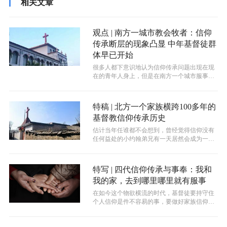
相关文章
观点 | 南方一城市教会牧者：信仰
传承断层的现象凸显 中年基督徒群
体早已开始
很多人都下意识地认为信仰传承问题出现在现
在的青年人身上，但是在南方一个城市服事的
牧者约书亚弟兄却有不同的意见。他认为...
特稿 | 北方一个家族横跨100多年的
基督教信仰传承历史
估计当年任谁都不会想到，曾经觉得信仰没有
任何益处的小约翰弟兄有一天居然会成为一名
牧师。
特写 | 四代信仰传承与事奉：我和
我的家，去到哪里哪里就有服事
在如今这个物欲横流的时代，基督徒要持守住
个人信仰是件不容易的事，要做好家族信仰的
传承就更具挑战了，但如果还要全家起来...