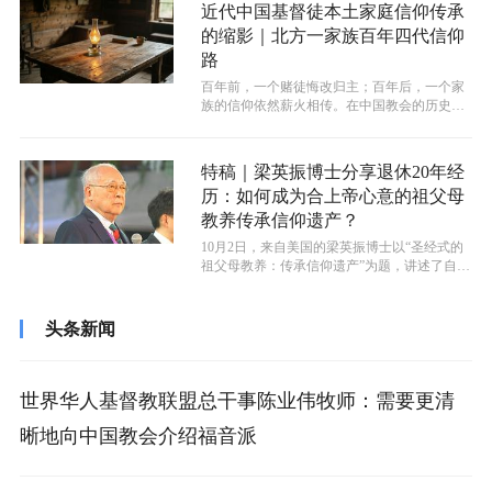
近代中国基督徒本土家庭信仰传承
的缩影｜北方一家族百年四代信仰
路
百年前，一个赌徒悔改归主；百年后，一个家
族的信仰依然薪火相传。在中国教会的历史长
河中，这个家族只是千千万万中国基督徒...
特稿｜梁英振博士分享退休20年经
历：如何成为合上帝心意的祖父母
教养传承信仰遗产？
10月2日，来自美国的梁英振博士以“圣经式的
祖父母教养：传承信仰遗产”为题，讲述了自己
在退休后是如何遵从圣经的指导教...
头条新闻
世界华人基督教联盟总干事陈业伟牧师：需要更清
晰地向中国教会介绍福音派