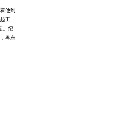
带着他到
起工
定。纪
，粤东