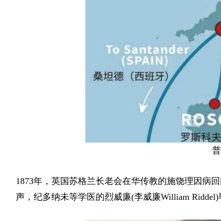
普
1873年，英国苏格兰长老会在华传教的施饶理因病
声，纪多纳未等学医的烈威廉(李威廉William Rid