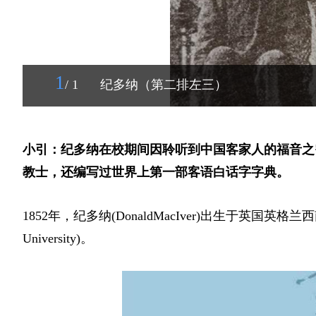
1
/ 1
纪多纳（第二排左三）
小引：纪多纳在校期间因聆听到中国客家人的福音之
教士，还编写过世界上第一部客语白话字字典。
1852年，纪多纳(DonaldMacIver)出生于英国英
University)。