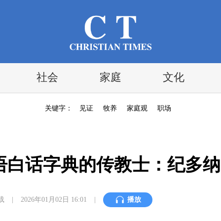
社会
家庭
文化
关键字：
见证
牧养
家庭观
职场
语白话字典的传教士：纪多纳
载
|
2026年01月02日 16:01
|
播放