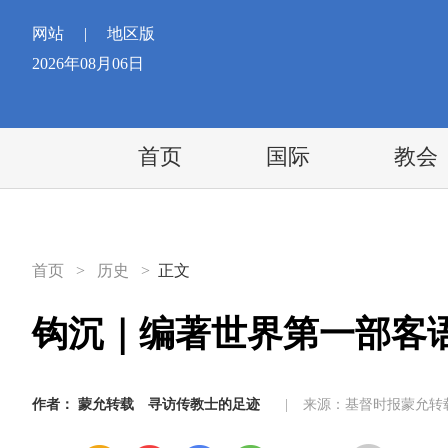
网站
|
地区版
2026年08月06日
首页
国际
教会
首页
>
历史
>
正文
钩沉｜编著世界第一部客
作者：
蒙允转载
寻访传教士的足迹
|
来源：基督时报蒙允转