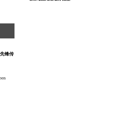
先锋传
en