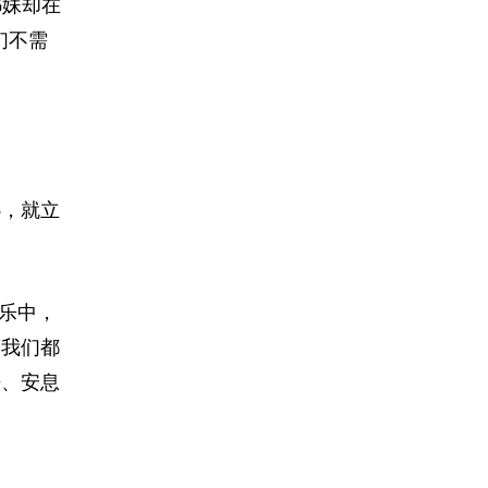
姊妹却在
们不需
心，就立
乐中，
天我们都
静、安息