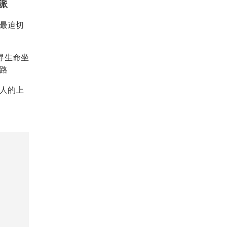
派
：最迫切
重寻生命坐
路
人的上