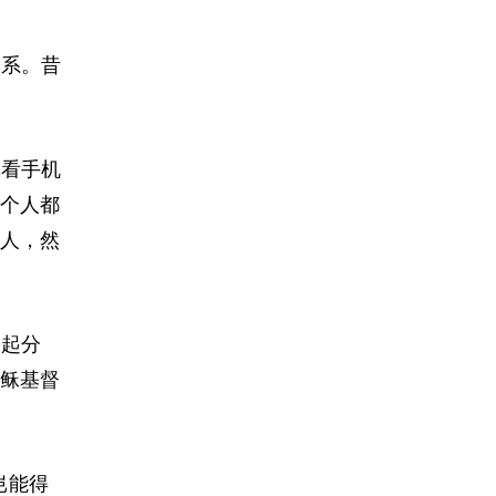
关系。昔
记看手机
个人都
人，然
一起分
稣基督
岂能得