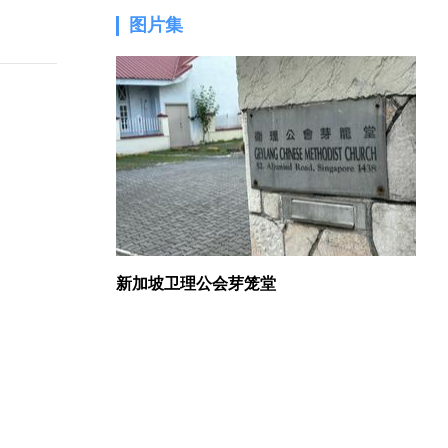
图片集
1.
新加坡卫理公会芽笼堂