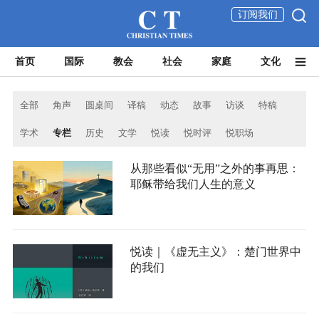
订阅我们
首页
国际
教会
社会
家庭
文化
全部
角声
圆桌间
译稿
动态
故事
访谈
特稿
学术
专栏
历史
文学
悦读
悦时评
悦职场
从那些看似“无用”之外的事再思：
耶稣带给我们人生的意义
悦读｜《虚无主义》：楚门世界中
的我们