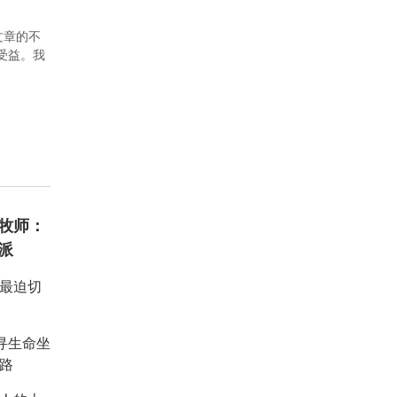
文章的不
者受益。我
牧师：
派
：最迫切
重寻生命坐
路