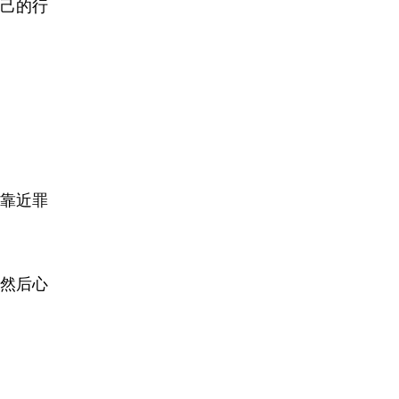
己的行
靠近罪
然后心