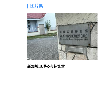
图片集
1.
新加坡卫理公会芽笼堂