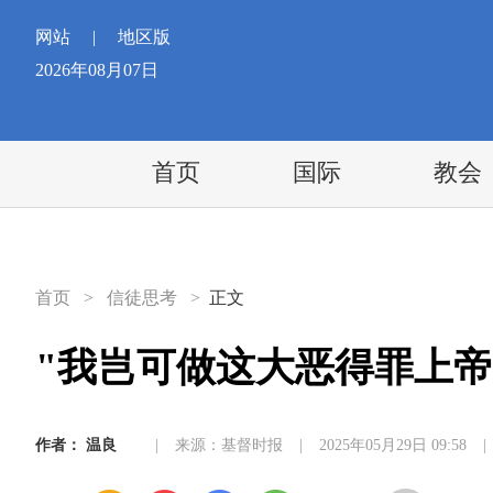
网站
|
地区版
2026年08月07日
首页
国际
教会
首页
>
信徒思考
>
正文
"我岂可做这大恶得罪上帝
作者：
温良
|
来源：基督时报
|
2025年05月29日 09:58
|