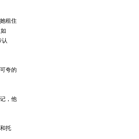
她租住
又如
帝认
可夸的
记，他
和托