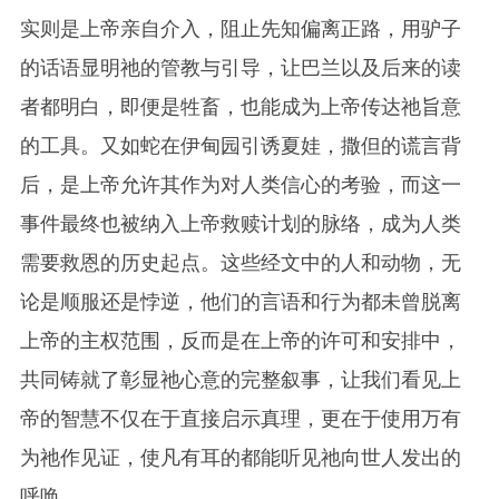
实则是上帝亲自介入，阻止先知偏离正路，用驴子
的话语显明
祂
的管教与引导，让巴兰以及后来的读
者都明白，即便是牲畜，也能成为上帝传达祂旨意
的工具。又如蛇在伊甸园引诱夏娃，撒但的谎言背
后，是上帝允许其作为对人类信心的考验，而这一
事件最终也被纳入上帝救赎计划的脉络，成为人类
需要救恩的历史起点。这些经文中的人和动物，无
论是顺服还是悖逆，他们的言语和行为都未曾脱离
上帝的主权范围，反而是在上帝的许可和安排中，
共同铸就了彰显
祂
心意的完整叙事，让我们看见上
帝的智慧不仅在于直接启示真理，更在于使用万有
为
祂
作见证，使凡有耳的都能听见
祂
向世人发出的
呼唤。