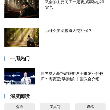
教会的主要同工一定要摒弃私心和
贪恋
为什么要给传道人交社保？
一周热门
世界华人基督教联盟总干事陈业伟牧
师：需要更清晰地向中国教会介绍福
音派
深度阅读
角声
圆桌间
译稿